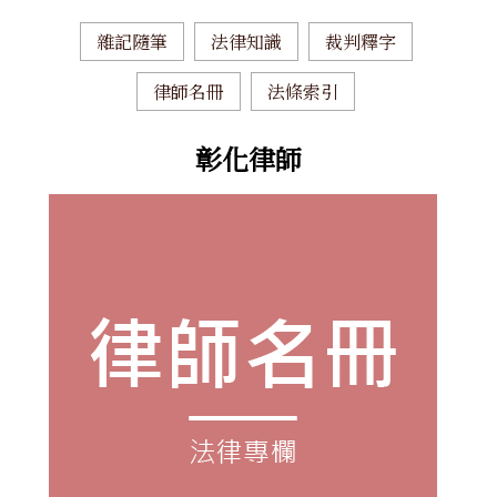
雜記隨筆
法律知識
裁判釋字
律師名冊
法條索引
彰化律師