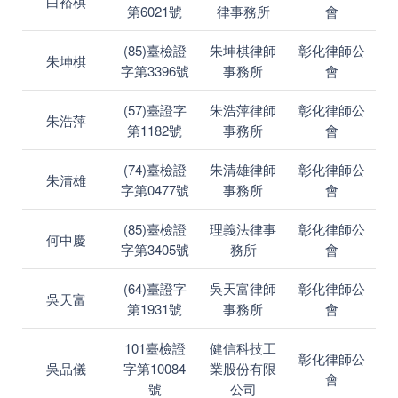
白裕棋
第6021號
律事務所
會
(85)臺檢證
朱坤棋律師
彰化律師公
朱坤棋
字第3396號
事務所
會
(57)臺證字
朱浩萍律師
彰化律師公
朱浩萍
第1182號
事務所
會
(74)臺檢證
朱清雄律師
彰化律師公
朱清雄
字第0477號
事務所
會
(85)臺檢證
理義法律事
彰化律師公
何中慶
字第3405號
務所
會
(64)臺證字
吳天富律師
彰化律師公
吳天富
第1931號
事務所
會
101臺檢證
健信科技工
彰化律師公
吳品儀
字第10084
業股份有限
會
號
公司