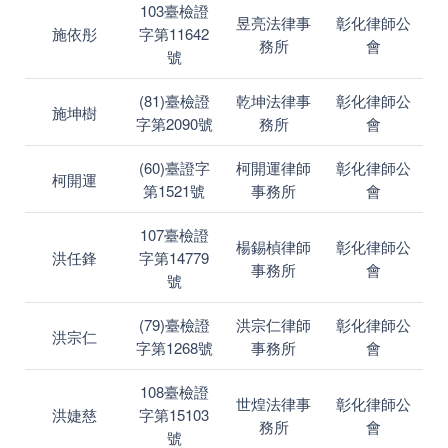
103臺檢證
昱亮法律事
彰化律師公
施依彤
字第11642
務所
會
號
(81)臺檢證
乾坤法律事
彰化律師公
施坤樹
字第2090號
務所
會
(60)臺證字
柯開運律師
彰化律師公
柯開運
第1521號
事務所
會
107臺檢證
楊錫楨律師
彰化律師公
洪任鋒
字第14779
事務所
會
號
(79)臺檢證
洪宗仁律師
彰化律師公
洪宗仁
字第1268號
事務所
會
108臺檢證
世煌法律事
彰化律師公
洪婕慈
字第15103
務所
會
號