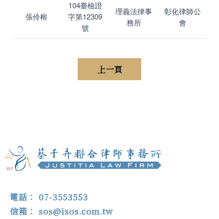
104臺檢證
理義法律事
彰化律師公
張伶榕
字第12309
務所
會
號
上一頁
07-3553553
sos@isos.com.tw