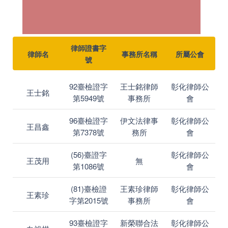
律師證書字
律師名
事務所名稱
所屬公會
號
92臺檢證字
王士銘律師
彰化律師公
王士銘
第5949號
事務所
會
96臺檢證字
伊文法律事
彰化律師公
王昌鑫
第7378號
務所
會
(56)臺證字
彰化律師公
王茂用
無
第1086號
會
(81)臺檢證
王素珍律師
彰化律師公
王素珍
字第2015號
事務所
會
93臺檢證字
新榮聯合法
彰化律師公