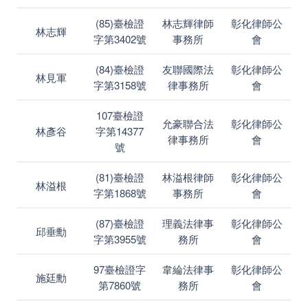
(85)臺檢證
林志輝律師
彰化律師公
林志輝
字第3402號
事務所
會
(84)臺檢證
友聯國際法
彰化律師公
林見軍
字第3158號
律事務所
會
107臺檢證
允豪聯合法
彰化律師公
林彥谷
字第14377
律事務所
會
號
(81)臺檢證
林溢根律師
彰化律師公
林溢根
字第1868號
事務所
會
(87)臺檢證
理義法律事
彰化律師公
邱垂勳
字第3955號
務所
會
97臺檢證字
韋綸法律事
彰化律師公
施廷勳
第7860號
務所
會