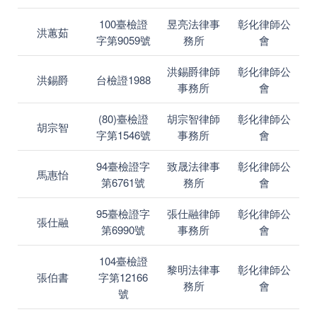
100臺檢證
昱亮法律事
彰化律師公
洪蕙茹
字第9059號
務所
會
洪錫爵律師
彰化律師公
洪錫爵
台檢證1988
事務所
會
(80)臺檢證
胡宗智律師
彰化律師公
胡宗智
字第1546號
事務所
會
94臺檢證字
致晟法律事
彰化律師公
馬惠怡
第6761號
務所
會
95臺檢證字
張仕融律師
彰化律師公
張仕融
第6990號
事務所
會
104臺檢證
黎明法律事
彰化律師公
張伯書
字第12166
務所
會
號