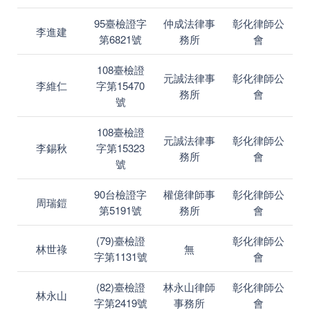
95臺檢證字
仲成法律事
彰化律師公
李進建
第6821號
務所
會
108臺檢證
元誠法律事
彰化律師公
李維仁
字第15470
務所
會
號
108臺檢證
元誠法律事
彰化律師公
李錫秋
字第15323
務所
會
號
90台檢證字
權億律師事
彰化律師公
周瑞鎧
第5191號
務所
會
(79)臺檢證
彰化律師公
林世祿
無
字第1131號
會
(82)臺檢證
林永山律師
彰化律師公
林永山
字第2419號
事務所
會